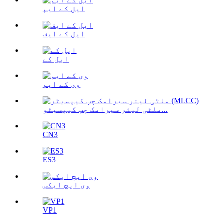
ایل کے ایم
ایل کے ایف
ایل کے
وی کے ایم
ملٹی لیئر سیرامک ​​چپ کیپسیٹو...
CN3
ES3
وی ایچ ایکس
VP1