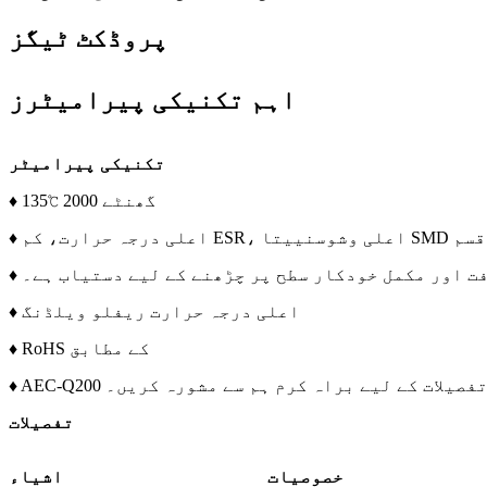
پروڈکٹ ٹیگز
اہم تکنیکی پیرامیٹرز
تکنیکی پیرامیٹر
♦ 135℃ 2000 گھنٹے
♦ اعلی درجہ حرارت، کم ESR، اعلی وشوسنییتا SMD قسم
افت اور مکمل خودکار سطح پر چڑھنے کے لیے دستیاب ہے۔
♦ اعلی درجہ حرارت ریفلو ویلڈنگ
♦ RoHS کے مطابق
 مزید تفصیلات کے لیے براہ کرم ہم سے مشورہ کریں۔
تفصیلات
خصوصیات
اشیاء