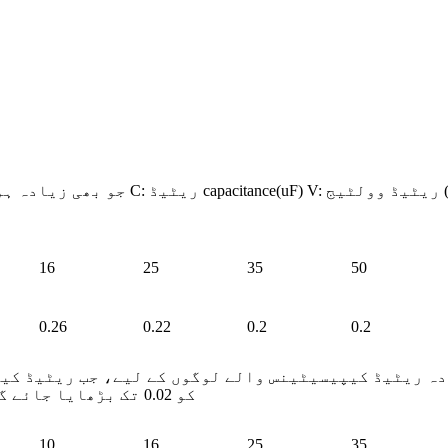
16
25
35
50
0.26
0.22
0.2
0.2
اضافہ ہوتا ہے، تو tgδ کو 0.02 تک بڑھایا جائے گا۔
10
16
25
35