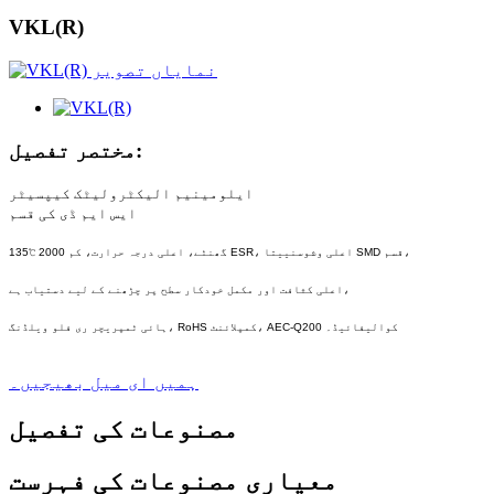
VKL(R)
مختصر تفصیل:
ایلومینیم الیکٹرولیٹک کیپسیٹر
ایس ایم ڈی کی قسم
135℃ 2000 گھنٹے، اعلی درجہ حرارت، کم ESR، اعلی وشوسنییتا SMD قسم،
اعلی کثافت اور مکمل خودکار سطح پر چڑھنے کے لیے دستیاب ہے،
ہائی ٹمپریچر ری فلو ویلڈنگ، RoHS کمپلائنٹ، AEC-Q200 کوالیفائیڈ۔
ہمیں ای میل بھیجیں۔
مصنوعات کی تفصیل
معیاری مصنوعات کی فہرست