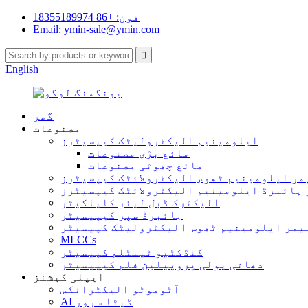
فون: +86 18355189974
Email: ymin-sale@ymin.com
English
گھر
مصنوعات
ایلومینیم الیکٹرولیٹک کیپسیٹرز
مائع بڑی مصنوعات
مائع چھوٹی مصنوعات
مر ایلومینیم ٹھوس الیکٹرولائٹک کیپسیٹرز
ہائبرڈ ایلومینیم الیکٹرولائٹک کیپسیٹرز
الیکٹرک ڈبل لیئر کاپاکیٹر
ہائبرڈ سپر کیپیسیٹر
یمر ایلومینیم ٹھوس الیکٹرولیٹک کپیسیٹر
MLCCs
کنڈکٹیو ٹینٹلم کپیسیٹر
دھاتی پولی پروپیلین فلم کیپیسیٹر
ایپلی کیشنز
آٹوموٹو الیکٹرانکس
AI ڈیٹا سرور