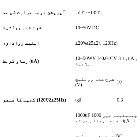
-55℃~+135℃
آپریشن درجہ حرارت کی حد
10~50V.DC
شرح شدہ وولٹیج
±20%(25±2℃ 120Hz)
اہلیت رواداری
10~50WV I≤0.01CV یا 3uA جو بھی زیادہ ہو C: ریٹیڈ capacitance(uF) V: ریٹیڈ وولٹیج (V) 2 منٹ
رساو کرنٹ (uA)
پڑھنا
شرح شدہ وولٹیج
10
(V)
0.3
tgδ
120Hz)
کھپت کا عنصر (25±2
℃
1000uF سے زیادہ ریٹیڈ کیپیسیٹینس والے لوگوں کے لیے، جب ریٹیڈ کیپیسیٹینس میں 1000uF کا
شرح شدہ وولٹیج (V)