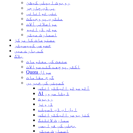
روبوٹ ایپلی کیشن
پی ڈی چارجر
نئی توانائی
ملٹری پروجیکٹ
مواصلاتی آلات
موٹر ڈرائیو
اسمارٹ میٹر
مصنوعات کا مرکز
خصوصی کپیسیٹر
کے بارے میں
بلاگ
صنعت کی معلومات
اکثر پوچھے گئے سوالات
Quora سوال
گرم مقامات
کمپنی کی خبریں
آٹوموٹو الیکٹرانکس
AI ڈیٹا سرور
روبوٹ
ڈرونز
ایل ای ڈی ڈسپلے
کنزیومر الیکٹرانکس
سمارٹ لائٹنگ
بجلی کی فراہمی
اسمارٹ میٹر