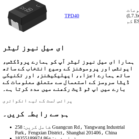
وعات
TPD40
(L7.3
ای میل نیوز لیٹر
ہمارا ای میل نیوز لیٹر آپ کو ہمارے پروڈکٹس،
ایونٹس اور پروموشنز کے وسیع انتخاب کے ساتھ
ساتھ ہمارے اجزاء، ایپلیکیشنز، اور تکنیکی
ڈیٹا سروسز کے استعمال سے متعلق معلومات کے
بارے میں اپ ٹو ڈیٹ رکھنے میں مدد کرتا ہے۔
پرائس لسٹ کے لیے انکوائری
ہم سے رابطہ کریں۔
شامل کریں: 258 Guangcun Rd، Yangwang Industrial
Park، Fengxian District، Shanghai 201406، China
ٹیلی فون: +86 18355189974