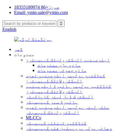
فون: +86 18355189974
Email: ymin-sale@ymin.com
English
گھر
مصنوعات
ایلومینیم الیکٹرولیٹک کیپسیٹرز
مائع بڑی مصنوعات
مائع چھوٹی مصنوعات
کنڈکٹیو پولیمر ایلومینیم ٹھوس
الیکٹرولائٹک کیپسیٹرز
کنڈکٹیو پولیمر ہائبرڈ ایلومینیم
الیکٹرولائٹک کیپسیٹرز
الیکٹرک ڈبل لیئر کاپاکیٹر
ہائبرڈ سپر کیپیسیٹر
ملٹی لیئر پولیمر ایلومینیم ٹھوس
الیکٹرولیٹک کپیسیٹر
MLCCs
کنڈکٹیو ٹینٹلم کپیسیٹر
دھاتی پولی پروپیلین فلم کیپیسیٹر