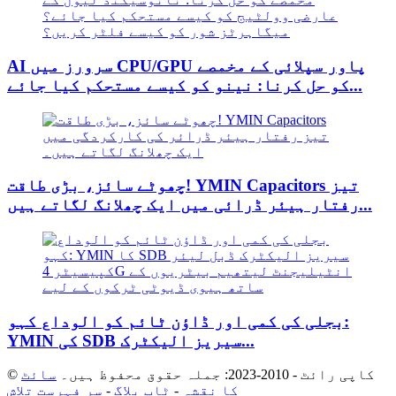
AI سرورز میں CPU/GPU پاور سپلائی کے مخمصے
کو حل کرنا: نینو کو کیسے مستحکم کیا جائے...
چھوٹے سائز، بڑی طاقت! YMIN Capacitors تیز
رفتار ہیئر ڈرائی میں ایک چھلانگ لگاتے ہیں...
بجلی کی کمی اور ڈاؤن ٹائم کو الوداع کہو:
YMIN کی SDB سیریز الیکٹرک...
© کاپی رائٹ - 2010-2023: جملہ حقوق محفوظ ہیں۔
سائٹ
کا نقشہ
-
ٹاپ بلاگ
-
سر فہرست تلاش