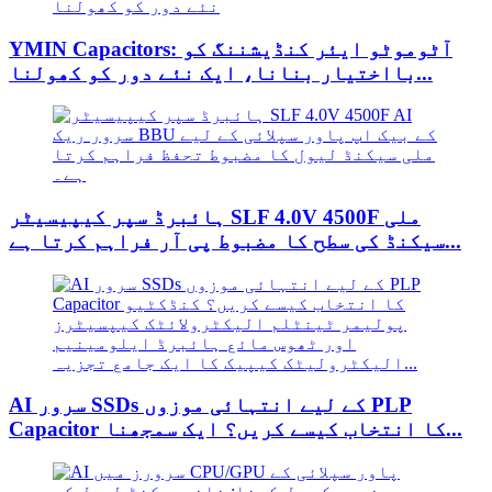
YMIN Capacitors: آٹوموٹو ایئر کنڈیشننگ کو
بااختیار بنانا، ایک نئے دور کو کھولنا...
ہائبرڈ سپر کیپیسیٹر SLF 4.0V 4500F ملی
سیکنڈ کی سطح کا مضبوط پی آر فراہم کرتا ہے...
AI سرور SSDs کے لیے انتہائی موزوں PLP
Capacitor کا انتخاب کیسے کریں؟ ایک سمجھنا...