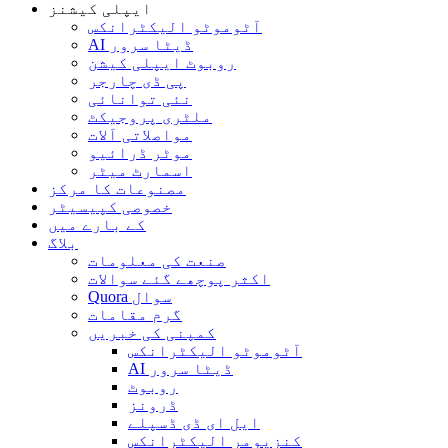
ایپلی کیشنز
آٹوموٹو الیکٹرانکس
AI ڈیٹا سرور
روبوٹ ایپلی کیشن
پی ڈی چارجر
نئی توانائی
ملٹری پروجیکٹ
مواصلاتی آلات
موٹر ڈرائیو
اسمارٹ میٹر
مصنوعات کا مرکز
خصوصی کپیسیٹر
کے بارے میں
بلاگ
صنعت کی معلومات
اکثر پوچھے گئے سوالات
Quora سوال
گرم مقامات
کمپنی کی خبریں
آٹوموٹو الیکٹرانکس
AI ڈیٹا سرور
روبوٹ
ڈرونز
ایل ای ڈی ڈسپلے
کنزیومر الیکٹرانکس