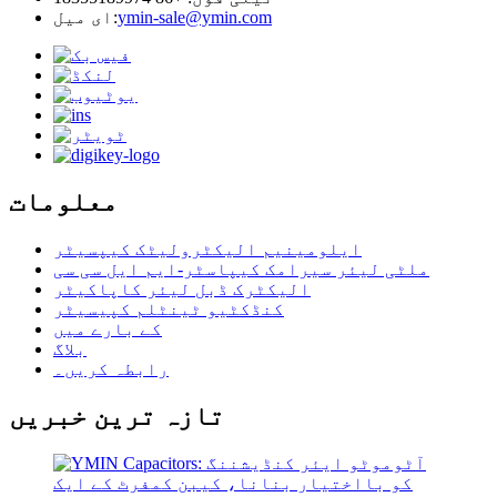
ymin-sale@ymin.com
ای میل:
معلومات
ایلومینیم الیکٹرولیٹک کیپسیٹر
ملٹی لیئر سیرامک ​​کیپاسٹر-ایم ایل سی سی
الیکٹرک ڈبل لیئر کاپاکیٹر
کنڈکٹیو ٹینٹلم کپیسیٹر
کے بارے میں
بلاگ
رابطہ کریں۔
تازہ ترین خبریں