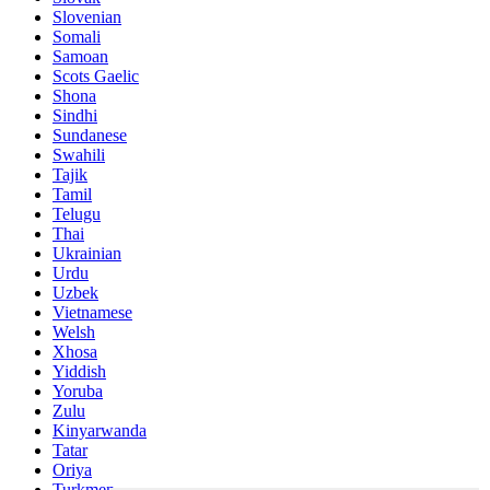
Slovenian
Somali
Samoan
Scots Gaelic
Shona
Sindhi
Sundanese
Swahili
Tajik
Tamil
Telugu
Thai
Ukrainian
Urdu
Uzbek
Vietnamese
Welsh
Xhosa
Yiddish
Yoruba
Zulu
Kinyarwanda
Tatar
Oriya
Turkmen