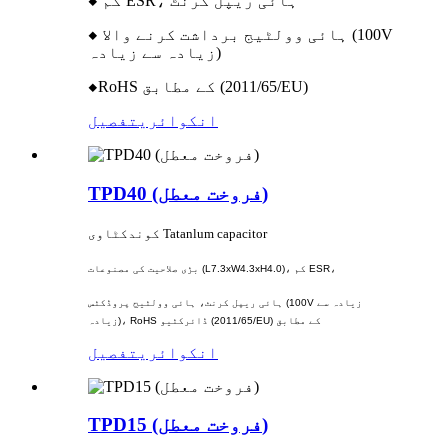
◆ کم ESR، ہائی ریپل کرنٹ
◆ ہائی وولٹیج برداشت کرنے والا (100V
زیادہ سے زیادہ)
◆RoHS کے مطابق (2011/65/EU)
انکوائری
تفصیل
TPD40 (فروخت معطل)
کوندکٹاوی Tatanlum capacitor
بڑی صلاحیت کی مصنوعات (L7.3xW4.3xH4.0)، کم ESR،
ہائی ریپل کرنٹ، ہائی وولٹیج پروڈکٹس (100V زیادہ سے
زیادہ)، RoHS ڈائرکٹیو (2011/65/EU) کے مطابق
انکوائری
تفصیل
TPD15 (فروخت معطل)