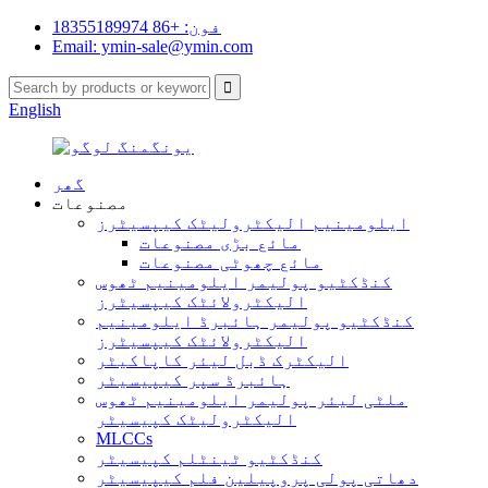
فون: +86 18355189974
Email: ymin-sale@ymin.com
English
گھر
مصنوعات
ایلومینیم الیکٹرولیٹک کیپسیٹرز
مائع بڑی مصنوعات
مائع چھوٹی مصنوعات
کنڈکٹیو پولیمر ایلومینیم ٹھوس
الیکٹرولائٹک کیپسیٹرز
کنڈکٹیو پولیمر ہائبرڈ ایلومینیم
الیکٹرولائٹک کیپسیٹرز
الیکٹرک ڈبل لیئر کاپاکیٹر
ہائبرڈ سپر کیپیسیٹر
ملٹی لیئر پولیمر ایلومینیم ٹھوس
الیکٹرولیٹک کپیسیٹر
MLCCs
کنڈکٹیو ٹینٹلم کپیسیٹر
دھاتی پولی پروپیلین فلم کیپیسیٹر