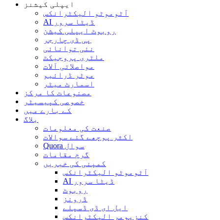
ایپلی کیشنز
آٹوموٹو الیکٹرانکس
AI ڈیٹا سرور
روبوٹ ایپلی کیشن
پی ڈی چارجر
نئی توانائی
ملٹری پروجیکٹ
مواصلاتی آلات
موٹر ڈرائیو
اسمارٹ میٹر
مصنوعات کا مرکز
خصوصی کپیسیٹر
کے بارے میں
بلاگ
صنعت کی معلومات
اکثر پوچھے گئے سوالات
Quora سوال
گرم مقامات
کمپنی کی خبریں
آٹوموٹو الیکٹرانکس
AI ڈیٹا سرور
روبوٹ
ڈرونز
ایل ای ڈی ڈسپلے
کنزیومر الیکٹرانکس