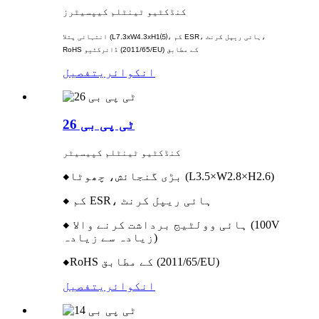
کنڈکٹیو ٹینٹلم کیپسیٹرز
انتہائی پتلا (L7.3xW4.3xH1⑸، کم ESR، ہائی ریپل کرنٹ،
RoHS ڈائرکٹیو (2011/65/EU) کے مطابق
انکوائری
تفصیل
ٹی پی بی 26
کنڈکٹیو ٹینٹلم کپیسیٹر
◆بڑی گنجائش، چھوٹا (L3.5×W2.8×H2.6)
◆ کم ESR، ہائی ریپل کرنٹ
◆ ہائی وولٹیج برداشت کرنے والا (100V
زیادہ سے زیادہ)
◆RoHS کے مطابق (2011/65/EU)
انکوائری
تفصیل