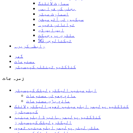
سمارٹ لائٹنگ
بجلی کی فراہمی
اسمارٹ میٹر
سیکیورٹی آٹومیشن
توانائی ذخیرہ
ایس ایس ڈی
ملٹری پروجیکٹ
5G ٹیکنالوجی
رابطہ کریں۔
گھر
مصنوعات
کنڈکٹیو ٹینٹلم کپیسیٹر
زمرہ جات
ایلومینیم الیکٹرولیٹک کیپسیٹر
مائع چھوٹی مصنوعات
مائع بڑی مصنوعات
کنڈکٹیو پولیمر ایلومینیم ٹھوس الیکٹرولائٹک
کیپسیٹرز
کنڈکٹیو پولیمر ہائبرڈ ایلومینیم
الیکٹرولیٹک کیپسیٹرز
ملٹی لیئر پولیمر ایلومینیم ٹھوس
الیکٹرولیٹک کپیسیٹر