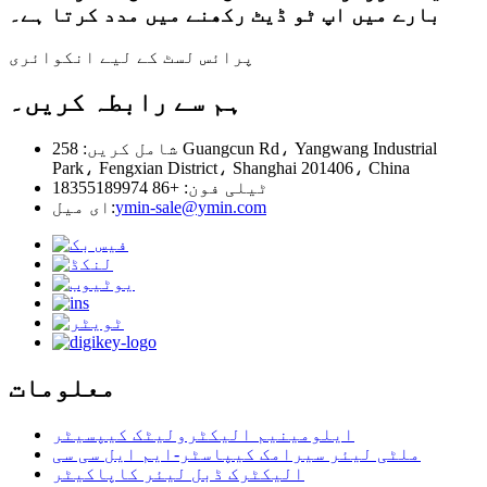
بارے میں اپ ٹو ڈیٹ رکھنے میں مدد کرتا ہے۔
پرائس لسٹ کے لیے انکوائری
ہم سے رابطہ کریں۔
شامل کریں: 258 Guangcun Rd، Yangwang Industrial
Park، Fengxian District، Shanghai 201406، China
ٹیلی فون: +86 18355189974
ymin-sale@ymin.com
ای میل:
معلومات
ایلومینیم الیکٹرولیٹک کیپسیٹر
ملٹی لیئر سیرامک ​​کیپاسٹر-ایم ایل سی سی
الیکٹرک ڈبل لیئر کاپاکیٹر