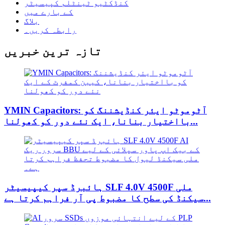
کنڈکٹیو ٹینٹلم کپیسیٹر
کے بارے میں
بلاگ
رابطہ کریں۔
تازہ ترین خبریں
YMIN Capacitors: آٹوموٹو ایئر کنڈیشننگ کو
بااختیار بنانا، ایک نئے دور کو کھولنا...
ہائبرڈ سپر کیپیسیٹر SLF 4.0V 4500F ملی
سیکنڈ کی سطح کا مضبوط پی آر فراہم کرتا ہے...