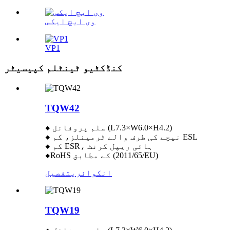
وی ایچ ایکس
VP1
کنڈکٹیو ٹینٹلم کپیسیٹر
TQW42
◆ سلم پروفائل (L7.3×W6.0×H4.2)
◆ نیچے کی طرف والے ٹرمینلز، کم ESL
◆ کم ESR، ہائی ریپل کرنٹ
◆RoHS کے مطابق (2011/65/EU)
انکوائری
تفصیل
TQW19