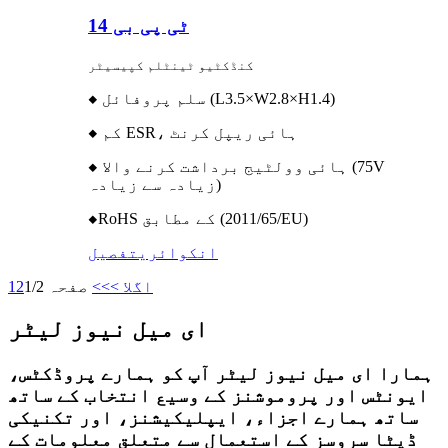
ٹی پی بی 14
کنڈکٹیو ٹینٹلم کپیسیٹر
◆ سلم پروفائل (L3.5×W2.8×H1.4)
◆ کم ESR، ہائی ریپل کرنٹ
◆ ہائی وولٹیج برداشت کرنے والا (75V
زیادہ سے زیادہ)
◆RoHS کے مطابق (2011/65/EU)
انکوائری
تفصیل
اگلا >
>>
صفحہ 1/2
2
1
ای میل نیوز لیٹر
ہمارا ای میل نیوز لیٹر آپ کو ہمارے پروڈکٹس،
ایونٹس اور پروموشنز کے وسیع انتخاب کے ساتھ
ساتھ ہمارے اجزاء، ایپلیکیشنز، اور تکنیکی
ڈیٹا سروسز کے استعمال سے متعلق معلومات کے