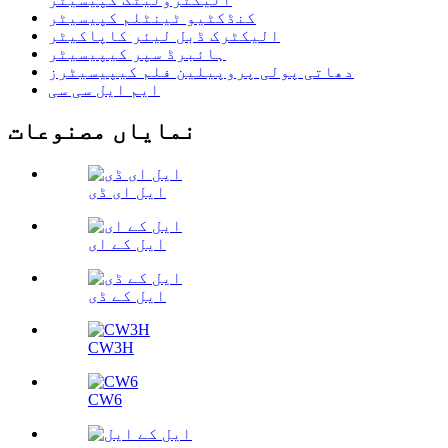
کنڈکٹیو ٹینٹلم کپیسیٹر
الیکٹرک ڈبل لیئر کاپاکیٹر
ہائبرڈ سپر کیپیسیٹر
دھاتی پولی پروپیلین فلم کیپیسیٹرز
ایم ایل سی سی
نمایاں مصنوعات
ایل ای ڈی
ایل کے ای
ایل کے ڈی
CW3H
CW6