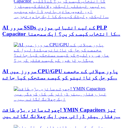
AI سرور SSDs کے لیے انتہائی موزوں PLP
Capacitor کا انتخاب کیسے کریں؟ ایک سمجھنا...
AI سرورز میں CPU/GPU پاور سپلائی کے مخمصے
کو حل کرنا: نینو کو کیسے مستحکم کیا جائے...
چھوٹے سائز، بڑی طاقت! YMIN Capacitors تیز
رفتار ہیئر ڈرائی میں ایک چھلانگ لگاتے ہیں...