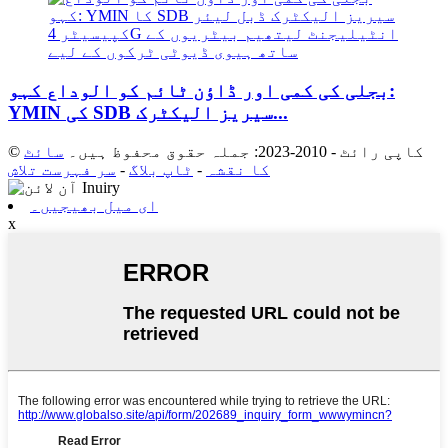
بجلی کی کمی اور ڈاؤن ٹائم کو الوداع کہو:
YMIN کی SDB سیریز الیکٹرک...
© کاپی رائٹ - 2010-2023: جملہ حقوق محفوظ ہیں۔
سائٹ
کا نقشہ
-
ٹاپ بلاگ
-
سر فہرست تلاش
ای میل بھیجیں۔
x