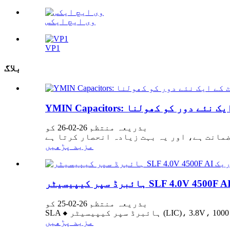
وی ایچ ایکس
VP1
بلاگ
کے ایک نئے دور کو کھولنا
بذریعہ منتظم 26-02-26 کو
مزید پڑھیں
بذریعہ منتظم 26-02-25 کو
مزید پڑھیں