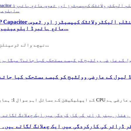
مائع ہائبرڈ ایلومینیم الیکٹرولیٹک کیپیک کا ایک جامع تجزیہ...
TQD42: ◆ سلم پروفائل (L7.3×W4.3×H4.2) ◆ نیچے والے ٹرمینلز، لو...
 YMIN Capacitors تیز رفتار ہیئر ڈرائر کی کارکردگی میں ایک چھلانگ لگاتے ہیں۔