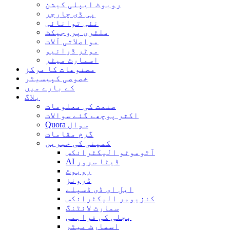
روبوٹ ایپلی کیشن
پی ڈی چارجر
نئی توانائی
ملٹری پروجیکٹ
مواصلاتی آلات
موٹر ڈرائیو
اسمارٹ میٹر
مصنوعات کا مرکز
خصوصی کپیسیٹر
کے بارے میں
بلاگ
صنعت کی معلومات
اکثر پوچھے گئے سوالات
Quora سوال
گرم مقامات
کمپنی کی خبریں
آٹوموٹو الیکٹرانکس
AI ڈیٹا سرور
روبوٹ
ڈرونز
ایل ای ڈی ڈسپلے
کنزیومر الیکٹرانکس
سمارٹ لائٹنگ
بجلی کی فراہمی
اسمارٹ میٹر