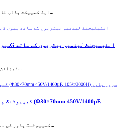
ایک کمپیکٹ باڈی طاقتور کارکردگی کو پیک کرتی ہے - راز اس کیپسیٹر میں ہے۔ پورٹیبلٹی اور کارکردگی کے آج کے دور میں...
ڈیزائن اور مینوفیکچرنگ کا نقطہ نظر 1. سوال کی قسم: تکنیکی وضاحت سوال: الیکٹرک ڈبل لیئر کپیسیٹر کیسے...
AI کمپیوٹنگ پاور کی دھماکہ خیز نمو کے ساتھ، ڈیٹا سینٹرز بے مثال اپ گریڈ پریشر کا سامنا کر رہے ہیں۔ جیسا کہ "طاقت...