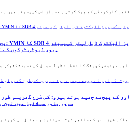
بجلی کی
ہیوی ڈیوٹی ٹرکوں کے ل
105℃/3000H) سرور پاور سپلائیز میں