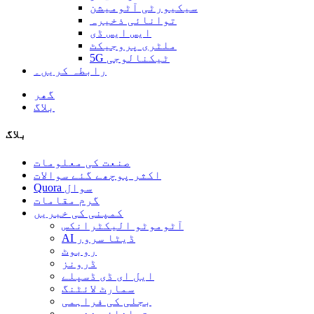
سیکیورٹی آٹومیشن
توانائی ذخیرہ
ایس ایس ڈی
ملٹری پروجیکٹ
5G ٹیکنالوجی
رابطہ کریں۔
گھر
بلاگ
بلاگ
صنعت کی معلومات
اکثر پوچھے گئے سوالات
Quora سوال
گرم مقامات
کمپنی کی خبریں
آٹوموٹو الیکٹرانکس
AI ڈیٹا سرور
روبوٹ
ڈرونز
ایل ای ڈی ڈسپلے
سمارٹ لائٹنگ
بجلی کی فراہمی
توانائی ذخیرہ