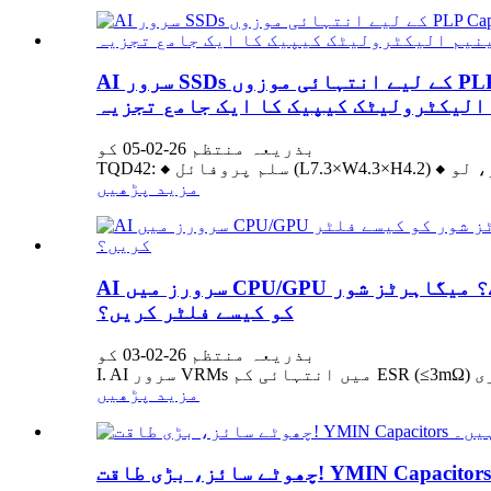
AI سرور SSDs کے لیے انتہائی موزوں PLP Capacitor کا انتخاب کیسے کریں؟ کنڈکٹیو پولیمر ٹینٹلم الیکٹرولائٹک کیپسیٹرز اور ٹھوس
بذریعہ منتظم 26-02-05 کو
مزید پڑھیں
AI سرورز میں CPU/GPU پاور سپلائی کے مخمصے کو حل کرنا: نانوسیکنڈ لیول کے عارضی وولٹیج کو کیسے مستحکم کیا جائے؟ میگاہرٹز شور
کو کیسے فلٹر کریں؟
بذریعہ منتظم 26-02-03 کو
مزید پڑھیں