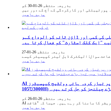
بذریعہ منتظم 26-01-30 کو
مزید پڑھیں
 کمی اور ڈاؤن ٹائم کو الوداع کہو: YMIN کا SDB سیریز الیکٹرک ڈبل لیئر کپیسیٹر 4G انٹیلیجنٹ لیتھیم بیٹریوں کے ساتھ
یے "ایک کلک اسٹارٹ" کو فعال کرتا ہے۔
بذریعہ منتظم 26-01-27
مزید پڑھیں
AI کمپیوٹنگ پاور کے پیچھے چھپے ہوئے ہیرو: کس طرح گھریلو طور پر تیار کردہ ہائی وولٹیج کیپسیٹرز (Φ30×70mm 450V/1400µF,
 تین بڑے چیلنجز کو حل کرتے ہیں۔
بذریعہ منتظم 26-01-26 کو
مزید پڑھیں