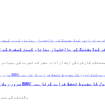
Y: آٹوموٹو ایئر کنڈیشننگ کو بااختیار بنانا، کیبن کمفرٹ 
لائی کے لیے ملی سیکنڈ لیول کا مضبوط تحفظ فراہم کرتا ہے۔
SLA ◆ ہائبرڈ سپر کیپیسیٹر (LIC)، 3.8V، 1000 گھنٹے کی عمر...