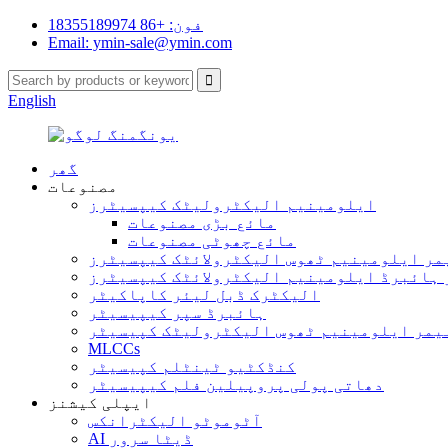
فون: +86 18355189974
Email: ymin-sale@ymin.com
English
گھر
مصنوعات
ایلومینیم الیکٹرولیٹک کیپسیٹرز
مائع بڑی مصنوعات
مائع چھوٹی مصنوعات
مر ایلومینیم ٹھوس الیکٹرولائٹک کیپسیٹرز
ہائبرڈ ایلومینیم الیکٹرولائٹک کیپسیٹرز
الیکٹرک ڈبل لیئر کاپاکیٹر
ہائبرڈ سپر کیپیسیٹر
یمر ایلومینیم ٹھوس الیکٹرولیٹک کپیسیٹر
MLCCs
کنڈکٹیو ٹینٹلم کپیسیٹر
دھاتی پولی پروپیلین فلم کیپیسیٹر
ایپلی کیشنز
آٹوموٹو الیکٹرانکس
AI ڈیٹا سرور