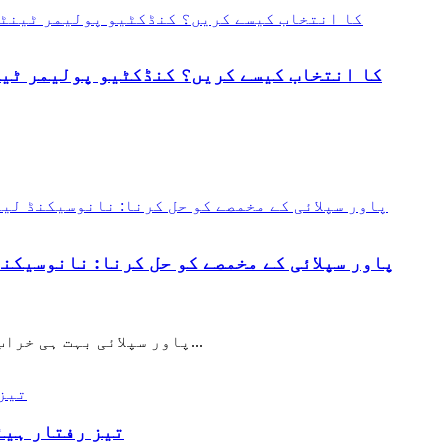
I. AI سرور VRMs میں انتہائی کم ESR (≤3mΩ) کے ایپلیکیشن کے مسائل اہم سوال 1: ہماری CPU پاور سپلائی بہت ہی خراب عارضی ہے...
چھوٹے سائز، بڑی طاقت!