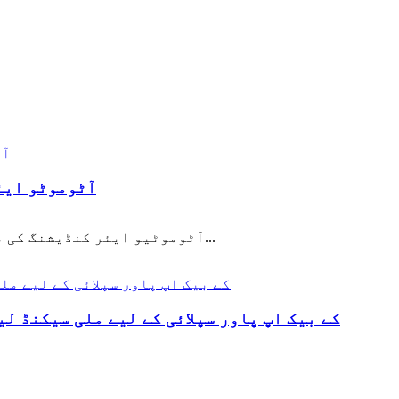
MIN Capacitors
آٹوموٹیو ایئر کنڈیشنگ کی مستحکم کارکردگی ایک آرام دہ سفر کے تجربے کی بنیادی ضمانت ہے، اور یہ بہت زیادہ انحصار کرتا ہے...
ہائبرڈ سپر کیپیسیٹر SLF 4.0V 4500F AI سرور ریک BBU کے بیک اپ پاور سپ