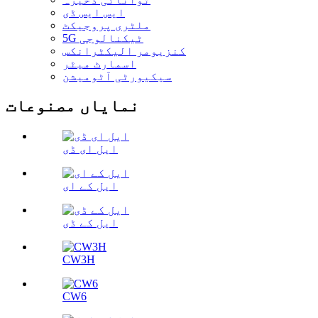
ایس ایس ڈی
ملٹری پروجیکٹ
5G ٹیکنالوجی
کنزیومر الیکٹرانکس
اسمارٹ میٹر
سیکیورٹی آٹومیشن
نمایاں مصنوعات
ایل ای ڈی
ایل کے ای
ایل کے ڈی
CW3H
CW6